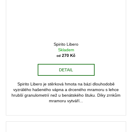
Spirito Libero
Skladem
270 Kč
od
DETAIL
Spirito Libero je stěrková hmota na bázi dlouhodobě
vyzrálého hašeného vápna a drceného mramoru s lehce
hrubší granulometrií než u benátského štuku. Díky zrnkům
mramoru vytváří...