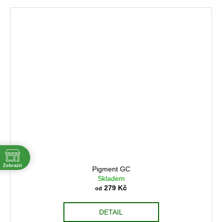
Zobrazit
Pigment GC
ě
Skladem
279 Kč
od
DETAIL