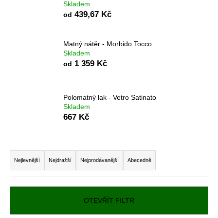
č
Skladem
u
439,67 Kč
od
j
e
m
Matný nátěr - Morbido Tocco
e
Skladem
1 359 Kč
od
IMITACE
POHLEDOVÉHO
Polomatný lak - Vetro Satinato
BETONU
Skladem
-
667 Kč
MURO
1
366
Ř
Kč
a
Nejlevnější
Nejdražší
Nejprodávanější
Abecedně
z
e
n
OTEVŘÍT FILTR
í