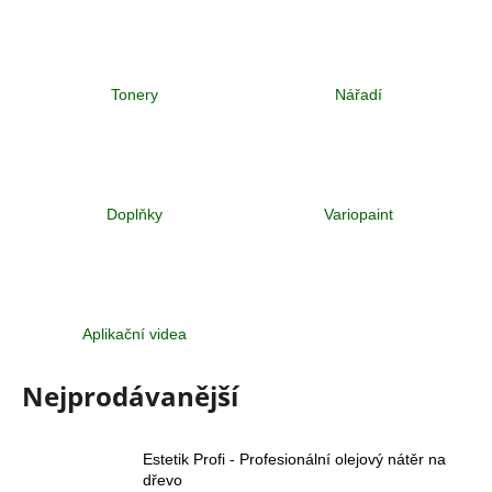
a
j
í
Tonery
Nářadí
t
?
Doplňky
Variopaint
HLEDAT
Aplikační videa
D
o
Nejprodávanější
p
o
r
Estetik Profi - Profesionální olejový nátěr na
u
dřevo