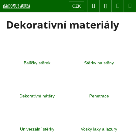
K
Přejít
Hledat
Nákup
M
Přihlášení
CZK
na
o
obsah
Zpět
Zpět
košík
š
Dekorativní materiály
í
C
k
o
p
o
t
Balíčky stěrek
Stěrky na stěny
ř
e
b
u
Dekorativní nátěry
Penetrace
j
e
t
e
Univerzální stěrky
Vosky laky a lazury
n