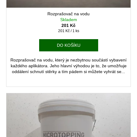
Rozprašovač na vodu
Skladem
201 Kč
Měrná
201 Kč / 1 ks
cena:
DO KOŠÍKU
Rozprašovač na vodu, který je nezbytnou součástí vybavení
každého aplikátora. Jeho hlavní výhodou je to, že umožňuje
oddálení schnutí stěrky a tím pádem si můžete vyhrát se...