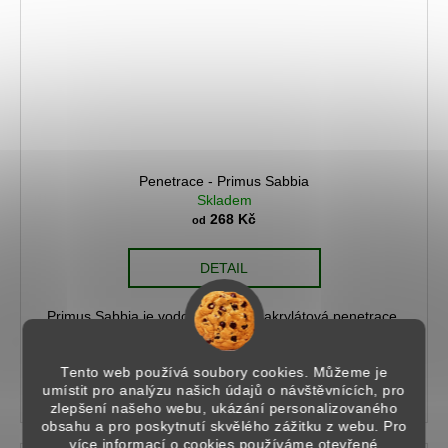
Penetrace - Primus Sabbia
Skladem
268 Kč
od
DETAIL
Primus Sabbia je vodou ředitelná, akrylátová penetrace.
Obsahuje jemný křemičitý písek, který vytváří ideální
adhézní můstek pro všechny dekorativní nátěry.Cena
penetrace 27...
Tento web používá soubory cookies. Můžeme je
umístit pro analýzu našich údajů o návštěvnících, pro
zlepšení našeho webu, ukázání personalizovaného
obsahu a pro poskytnutí skvělého zážitku z webu. Pro
více informací o cookies používáme otevřené