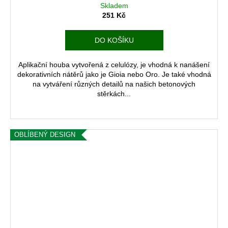
Skladem
251 Kč
DO KOŠÍKU
Aplikační houba vytvořená z celulózy, je vhodná k nanášení
dekorativních nátěrů jako je Gioia nebo Oro. Je také vhodná
na vytváření různých detailů na našich betonových
stěrkách...
OBLÍBENÝ DESIGN