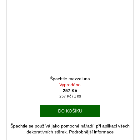
Špachtle mezzaluna
Vyprodáno
257 Kč
Měrná
257 Kč / 1 ks
cena:
DO KOŠÍKU
Špachtle se používá jako pomocné nářadí při aplikaci všech
dekorativních stěrek. Podrobnější informace