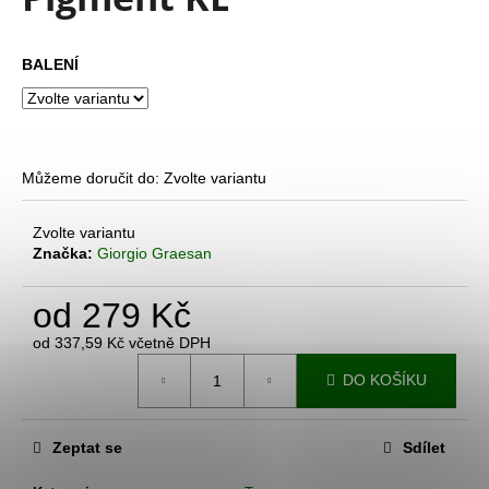
je
a
0,0
z
j
BALENÍ
5
í
hvězdiček.
t
?
Můžeme doručit do:
Zvolte variantu
Zvolte variantu
Značka:
Giorgio Graesan
HLEDAT
od
279 Kč
D
od
337,59 Kč
včetně DPH
Měrná
o
DO KOŠÍKU
cena:
p
o
r
Zeptat se
Sdílet
u