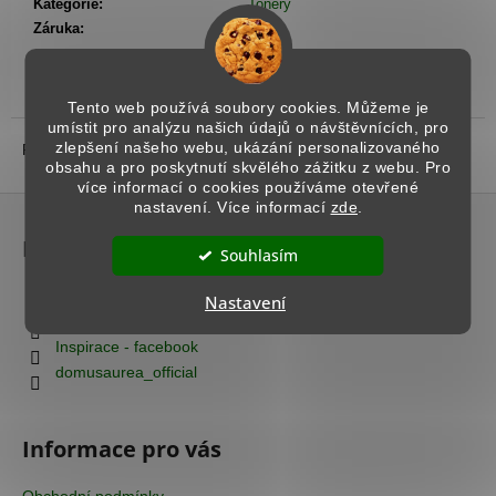
č
Kategorie
:
Tonery
u
Záruka
:
1 rok
j
e
m
Popis
Podobné (8)
Diskuze
Tento web používá soubory cookies. Můžeme je
e
umístit pro analýzu našich údajů o návštěvnících, pro
zlepšení našeho webu, ukázání personalizovaného
Popis produktu není dostupný
obsahu a pro poskytnutí skvělého zážitku z webu. Pro
více informací o cookies používáme otevřené
BENÁTSKÝ
Z
nastavení. Více informací
zde
.
ŠTUK
á
-
Kontakt
MRAMOROVÝ
p
Souhlasím
ODSTÍN
a
1
info
@
domusaurea.cz
Nastavení
t
089
+420 777 712 663
Kč
í
Inspirace - facebook
domusaurea_official
Informace pro vás
Obchodní podmínky