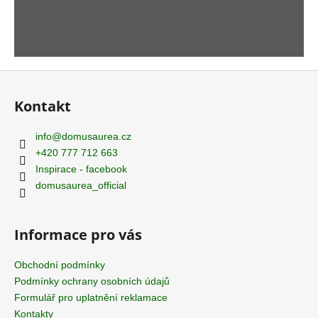
Z
á
Kontakt
p
a
info
@
domusaurea.cz
t
+420 777 712 663
í
Inspirace - facebook
domusaurea_official
Informace pro vás
Obchodní podmínky
Podmínky ochrany osobních údajů
Formulář pro uplatnění reklamace
Kontakty