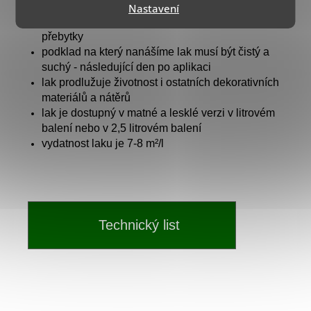
pokud lak aplikujeme houbou tak materiál
Nastavení
nanášíme pravidelnými krouživými pohyby stírajíc
přebytky
podklad na který nanášíme lak musí být čistý a
suchý - následující den po aplikaci
lak prodlužuje životnost i ostatních dekorativních
materiálů a nátěrů
lak je dostupný v matné a lesklé verzi v litrovém
balení nebo v 2,5 litrovém balení
vydatnost laku je 7-8 m
²
/l
Technický list