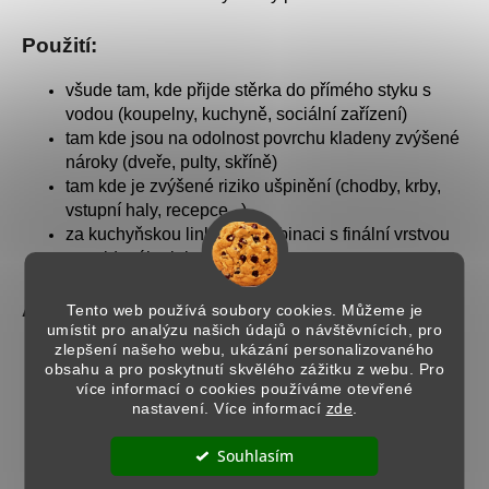
Použití:
všude tam, kde přijde stěrka do přímého styku s
vodou (koupelny, kuchyně, sociální zařízení)
tam kde jsou na odolnost povrchu kladeny zvýšené
nároky (dveře, pulty, skříně)
tam kde je zvýšené riziko ušpinění (chodby, krby,
vstupní haly, recepce...)
za kuchyňskou linku (v kombinaci s finální vrstvou
epoxidového laku
Ipervetro
)
Aplikace Lesklého laku Vetro Lucido:
Tento web používá soubory cookies. Můžeme je
umístit pro analýzu našich údajů o návštěvnících, pro
zlepšení našeho webu, ukázání personalizovaného
při aplikaci na stěrky první vrstvu laku zředíme 30%
obsahu a pro poskytnutí skvělého zážitku z webu. Pro
vody a druhou vrstvu již neředíme - pokud
více informací o cookies používáme otevřené
aplikujeme na dekorativní nátěry nanášíme jednu
nastavení. Více informací
zde
.
až dvě neředěné vrstvy
materiál nanášíme nejlépe
houbou
, případně
Souhlasím
můžete aplikovat i štětcem nebo válečkem