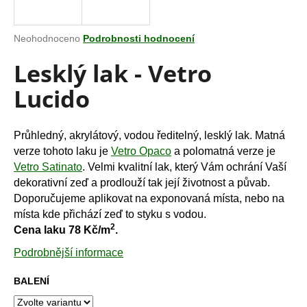
a
j
Průměrné
Neohodnoceno
Podrobnosti hodnocení
í
hodnocení
Lesklý lak - Vetro
produktu
t
je
?
Lucido
0,0
z
5
hvězdiček.
Průhledný, akrylátový, vodou ředitelný, lesklý lak. Matná
verze tohoto laku je
Vetro Opaco
a polomatná verze je
HLEDAT
Vetro Satinato
. Velmi kvalitní lak, který Vám ochrání Vaší
dekorativní zeď a prodlouží tak její životnost a půvab.
Doporučujeme aplikovat na exponovaná místa, nebo na
místa kde přichází zeď to styku s vodou.
D
2
Cena laku 78 Kč/m
.
o
p
Podrobnější informace
o
r
BALENÍ
u