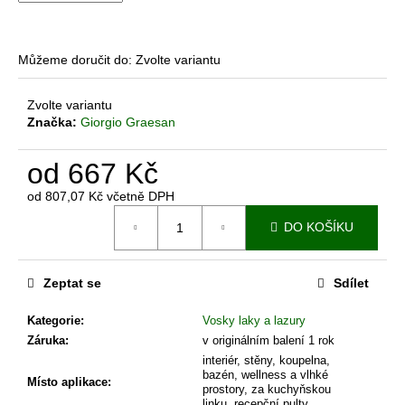
č
u
j
e
Můžeme doručit do:
Zvolte variantu
m
e
Zvolte variantu
Značka:
Giorgio Graesan
IMITACE
od
667 Kč
ŠIKMÉHO
KAMENE
od
807,07 Kč
včetně DPH
-
Měrná
ISTINTO
DO KOŠÍKU
cena:
6
578
Kč
Zeptat se
Sdílet
Kategorie
:
Vosky laky a lazury
Záruka
:
v originálním balení 1 rok
interiér, stěny, koupelna,
bazén, wellness a vlhké
Místo aplikace
:
prostory, za kuchyňskou
linku, recepční pulty