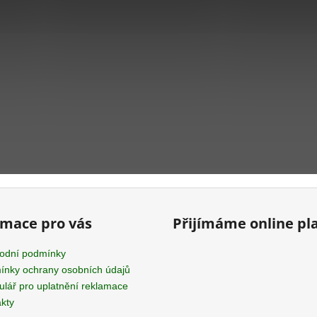
rmace pro vás
Přijímáme online pl
odní podmínky
nky ochrany osobních údajů
lář pro uplatnění reklamace
kty