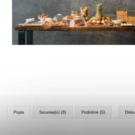
ESTETIK PROFI - PROFESIONÁLNÍ
OLEJOVÝ NÁTĚR NA DŘEVO
439,67 Kč
Popis
Související (8)
Podobné (5)
Disk