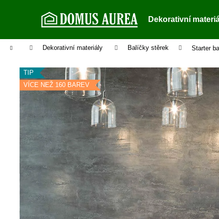
K
Přejít
na
o
Dekorativní materi
obsah
Zpět
Zpět
š
do
do
í
Domů
Dekorativní materiály
Balíčky stěrek
Starter ba
k
obchodu
obchodu
TIP
VÍCE NEŽ 160 BAREV