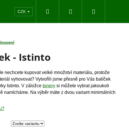
Hledat
Přihlášení
Nákupní
akty
CZK
košík
dnocení
ek - Istinto
ale nechcete kupovat velké množství materiálu, protože
eriál vyhovovat? Vytvořili jsme přesně pro Vás balíček
rky Istinto. V záložce
tonery
si můžete vybrat jakoukoli
eně namícháme. Na výběr máte z dvou variant minimálních
ku?
Následující