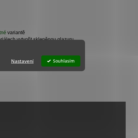
tné
variantě
riálech vytvořit skleněnou glazuru.
Nastavení
Souhlasím