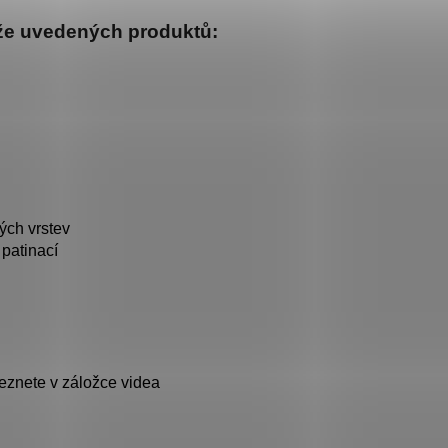
íže uvedených produktů:
ých vrstev
 patinací
leznete v záložce videa