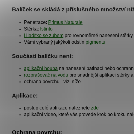
Balíček se skládá z příslušného množství n
Penetrace:
Primus Naturale
Stěrka:
Istinto
Hladítko se zubem
pro rovnoměrné nanesení stěrky
Vámi vybraný jakýkoli odstín
pigmentu
Součástí balíčku není:
aplikační houba
na nanesení patinací nebo ochrann
rozprašovač na vodu
pro snadnější aplikaci stěrky a
ochrana povrchu - viz. níže
Aplikace:
postup celé aplikace naleznete
zde
aplikační video, které vás provede krok po kroku na
Ochrana povrchu: