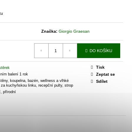
K - BÉŽOVÝ ODSTÍN
tu
Značka:
Giorgio Graesan
DO KOŠÍKU
Tisk
stěrek
lním balení 1 rok
Zeptat se
, stěny, koupelna, bazén, wellness a vlhké
Sdílet
, za kuchyňskou linku, recepční pulty, strop
, přírodní