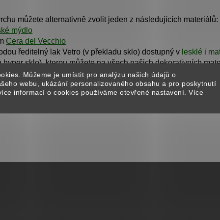
chu můžete alternativně zvolit jeden z následujících materiálů:
ské mýdlo
em
Cera del Vecchio
odou ředitelný lak Vetro (v překladu sklo) dostupný v
lesklé
i
ma
 hyper sklo), kterou můžete na všech našich dekorativních mate
okies. Můžeme je umístit pro analýzu našich údajů o
našeho webu, ukázání personalizovaného obsahu a pro poskytnutí
více informací o cookies používáme otevřené nastavení. Více