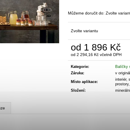
STARTER BALÍČEK - ISTINTO
BENÁTSKÝ ŠTU
1 896 Kč
1 651 Kč
Můžeme doručit do:
Zvolte varian
Zvolte variantu
od
1 896 Kč
od
2 294,16 Kč
včetně DPH
Měrná
cena:
Kategorie
:
Balíčky 
Záruka
:
v originá
interiér
Místo aplikace
:
prostory
Složení
:
minerální
uze