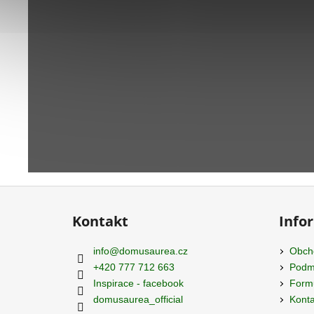
Z
á
Kontakt
Info
p
a
info
@
domusaurea.cz
Obch
t
+420 777 712 663
Podmí
í
Inspirace - facebook
Formu
domusaurea_official
Konta