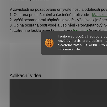
V závislosti na požadované omyvatelnosti a odolnosti povr
1. Ochrana proti ušpinění a částečně proti vodě -
Marseill
2. Vyšší ochrana proti ušpinění a vodě - Včelí vosk jmén
3. Úplná ochrana proti vodě a ušpinění - Polyuretanový, v
4. Extrémně lesklá povrchová úprava
Ipervetro
(v překladu
Tento web používá soubory co
návštěvnících, pro zlepšení 
Katalog
skvělého zážitku z webu. Pro 
informací
zde
.