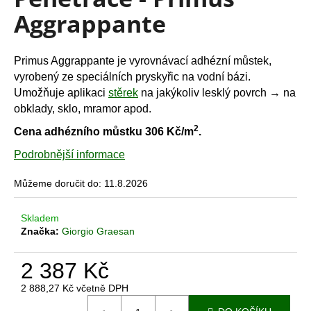
je
a
Aggrappante
0,0
z
j
5
í
hvězdiček.
Primus Aggrappante je vyrovnávací adhézní můstek,
t
vyrobený ze speciálních pryskyřic na vodní bázi.
?
Umožňuje aplikaci
stěrek
na jakýkoliv lesklý povrch → na
obklady, sklo, mramor apod.
2
Cena adhézního můstku 306 Kč/m
.
Podrobnější informace
HLEDAT
Můžeme doručit do:
11.8.2026
D
Skladem
Značka:
Giorgio Graesan
o
p
o
2 387 Kč
r
2 888,27 Kč včetně DPH
u
Měrná