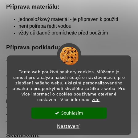
Příprava materiálu:
jednosložkový materiál - je připraven k použití
není potřeba ředit vodou
vždy důkladně promíchejte před použitím
Příprava podkladu:
- Podklad musí být čistý, suchý a bez nesoudržných částí.
Tento web používá soubory cookies. Můžeme je
Aplikace:
umístit pro analýzu našich údajů o návštěvnících, pro
zlepšení našeho webu, ukázání personalizovaného
- Adhézní můstek se aplikuje
hladítkem
.
obsahu a pro poskytnutí skvělého zážitku z webu. Pro
- Skutečná spotřeba bude záviset na druhu podkladu a
více informací o cookies používáme otevřené
nastavení. Více informací
zde
.
především na stupni její absorpce.
- Aplikujte v teplotách v rozmezí 10 - 40°C.
Souhlasím
- Finální stěrku lze aplikovat po 24 hodinách.
- Spotřeba: 5l → 7m² (0,6 l/m2)
Nastavení
Skladování: