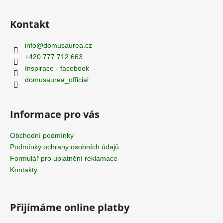
Z
á
Kontakt
p
a
info
@
domusaurea.cz
t
+420 777 712 663
í
Inspirace - facebook
domusaurea_official
Informace pro vás
Obchodní podmínky
Podmínky ochrany osobních údajů
Formulář pro uplatnění reklamace
Kontakty
Přijímáme online platby