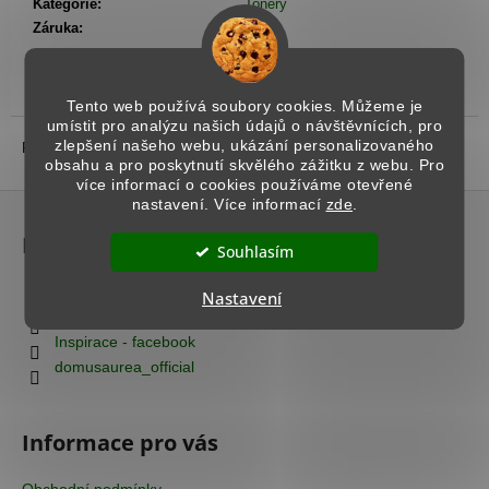
č
Kategorie
:
Tonery
u
Záruka
:
1 rok
j
e
m
Popis
Podobné (8)
Diskuze
Tento web používá soubory cookies. Můžeme je
e
umístit pro analýzu našich údajů o návštěvnících, pro
zlepšení našeho webu, ukázání personalizovaného
Popis produktu není dostupný
obsahu a pro poskytnutí skvělého zážitku z webu. Pro
více informací o cookies používáme otevřené
BENÁTSKÝ
Z
nastavení. Více informací
zde
.
ŠTUK
á
-
Kontakt
SPATULA
p
Souhlasím
STUHHI
a
270
info
@
domusaurea.cz
Nastavení
t
Kč
+420 777 712 663
í
Inspirace - facebook
domusaurea_official
Informace pro vás
Obchodní podmínky