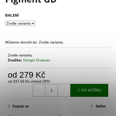
je
a
0,0
z
j
BALENÍ
5
í
hvězdiček.
t
?
Můžeme doručit do:
Zvolte variantu
Zvolte variantu
Značka:
Giorgio Graesan
HLEDAT
od
279 Kč
D
od
337,59 Kč
včetně DPH
Měrná
o
DO KOŠÍKU
cena:
p
o
r
Zeptat se
Sdílet
u