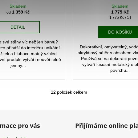
Skladem
Skladem
1 359 Kč
1 775 Kč
od
Měrná
1 775 Kč / 1 l
cena:
DETAIL
DO KOŠÍKU
o své stěny víc než jen barvu?
Dekorativní, omyvatelný, vodo
o přináší do interiéru unikátní
akrylátový nátěr s obsahem zl
ážitek a hluboce matný vzhled.
Používá se na dekoraci povr
vní produkt vytváří neuvěřitelně
vytváří luxusní metalický ef
jemný...
povrchu...
12
položek celkem
O
v
l
á
d
rmace pro vás
Přijímáme online pl
a
c