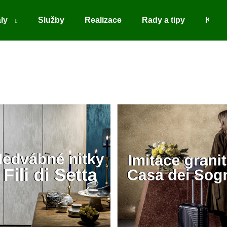
ály
Služby
Realizace
Rady a tipy
Kont
Co potřebujete najít?
HLEDAT
Doporučujeme