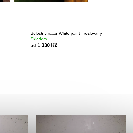
HO KAMENE - ISTINTO
Bělostný nátěr White paint - rozlévaný
Skladem
1 330 Kč
od