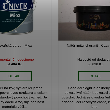
ovářská barva - Miox
Nátěr imitující granit - Casa
mentálně nedostupné
Na cestě od dodavet
484 Kč
838 Kč
od
od
DETAIL
DETAIL
ěr na kov, vytvářející jemně
Casa dei Sogni je oblíbený,
povrchovou strukturu s leskem
dekorativní nátěr k dekoraci s
 starobylý povrchový vzhled. Je
povrchů, Jedná se o vodou ředi
lný oděru a zvyšuje odolnost
přísadou celulozových částic, k
materiálu vůči...
jeho...