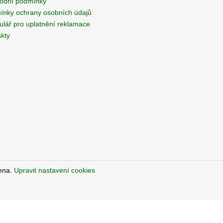
odní podmínky
í
nky ochrany osobních údajů
p
lář pro uplatnění reklamace
r
kty
v
k
y
v
ý
p
i
s
u
zena.
Upravit nastavení cookies