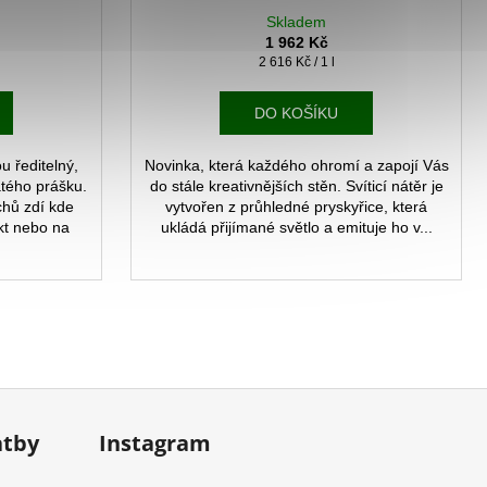
Skladem
1 962 Kč
Měrná
2 616 Kč / 1 l
cena:
DO KOŠÍKU
u ředitelný,
Novinka, která každého ohromí a zapojí Vás
atého prášku.
do stále kreativnějších stěn. Svíticí nátěr je
chů zdí kde
vytvořen z průhledné pryskyřice, která
ekt nebo na
ukládá přijímané světlo a emituje ho v...
atby
Instagram