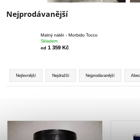
STARTER BALÍČEK - ISTINTO
1 896 Kč
Nejprodávanější
Matný nátěr - Morbido Tocco
Skladem
1 359 Kč
od
Ř
a
Nejlevnější
Nejdražší
Nejprodávanější
Abec
z
e
n
í
p
V
r
ý
o
p