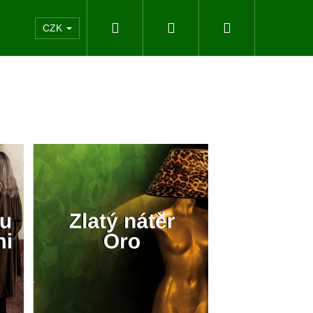
Hledat
Přihlášení
Nákupní
akty
CZK
košík
Následující