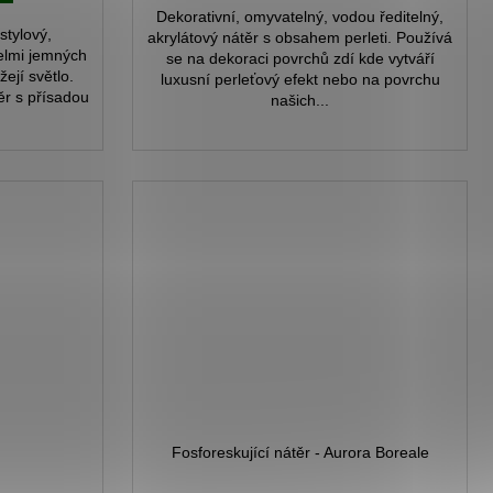
Dekorativní, omyvatelný, vodou ředitelný,
stylový,
akrylátový nátěr s obsahem perleti. Používá
elmi jemných
se na dekoraci povrchů zdí kde vytváří
ejí světlo.
luxusní perleťový efekt nebo na povrchu
ěr s přísadou
našich...
Fosforeskující nátěr - Aurora Boreale