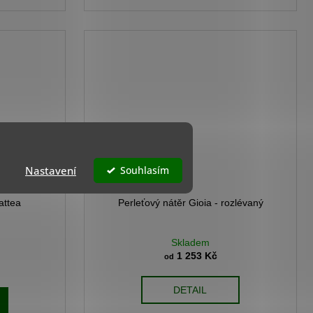
Nastavení
Souhlasím
lattea
Perleťový nátěr Gioia - rozlévaný
Skladem
1 253 Kč
od
DETAIL