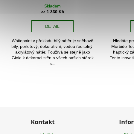
Skladem
1 330 Kč
od
DETAIL
Whitepaint v překladu bílý nátěr je sněhově
Hledáte pr
bíly, perleťový, dekorativní, vodou ředitelný,
Morbido Tocc
akrylátový nátěr. Používá se stejně jako
haptický z
Gioia k dekoraci stěn a všech našich stěrek
Tento inovati
s...
Z
á
Kontakt
Info
p
a