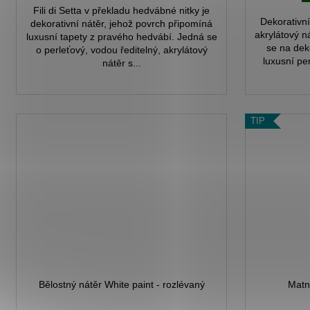
Fili di Setta v překladu hedvábné nitky je
Dekorativní
dekorativní nátěr, jehož povrch připomíná
akrylátový n
luxusní tapety z pravého hedvábí. Jedná se
se na dek
o perleťový, vodou ředitelný, akrylátový
luxusní pe
nátěr s...
TIP
Bělostný nátěr White paint - rozlévaný
Matn