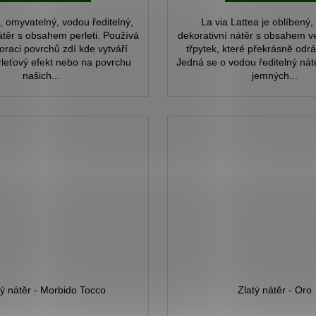
, omyvatelný, vodou ředitelný,
La via Lattea je oblíbený, 
átěr s obsahem perleti. Používá
dekorativní nátěr s obsahem v
oraci povrchů zdí kde vytváří
třpytek, které překrásně odráž
rleťový efekt nebo na povrchu
Jedná se o vodou ředitelný nát
našich...
jemných...
ý nátěr - Morbido Tocco
Zlatý nátěr - Oro