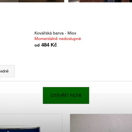
BENÁTSKÝ ŠTUK - BÉŽOVÝ ODSTÍN
IMITACE ŠIKMÉ
1 651 Kč
6 578 Kč
Kovářská barva - Miox
Momentálně nedostupné
484 Kč
od
edně
OTEVŘÍT FILTR