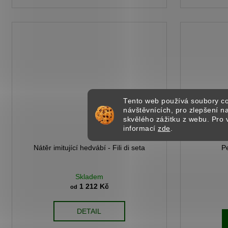
Tento web používá soubory co
návštěvnících, pro zlepšení 
skvělého zážitku z webu. Pro 
informací
zde
.
Nátěr imitující hedvábí - Fili di seta
Pe
Skladem
1 212 Kč
od
DETAIL