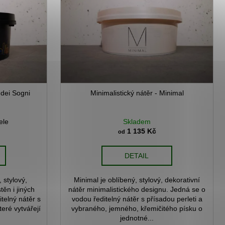
 dei Sogni
Minimalistický nátěr - Minimal
ele
Skladem
1 135 Kč
od
DETAIL
 stylový,
Minimal je oblíbený, stylový, dekorativní
těn i jiných
nátěr minimalistického designu. Jedná se o
telný nátěr s
vodou ředitelný nátěr s přísadou perleti a
teré vytvářejí
vybraného, jemného, křemičitého písku o
jednotné...