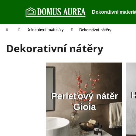
K
Přejít
na
o
Dekorativní materi
obsah
Zpět
Zpět
š
do
do
í
Domů
Dekorativní materiály
Dekorativní nátěry
k
obchodu
obchodu
Dekorativní nátěry