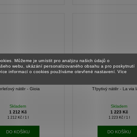
okies. Můžeme je umístit pro analýzu našich údajů o
našeho webu, ukázání personalizovaného obsahu a pro poskytnutí
více informací o cookies používáme otevřené nastavení. Více
rleťový nátěr - Gioia
Třpytivý nátěr - La via 
Skladem
Skladem
1 212 Kč
1 223 Kč
Měrná
Měrná
1 212 Kč / 1 l
1 223 Kč / 1 l
cena:
cena:
DO KOŠÍKU
DO KOŠÍKU