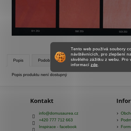
STARTER BALÍČEK - ISTINTO
1 896 Kč
Tento web používá soubory co
návštěvnících, pro zlepšení 
skvělého zážitku z webu. Pro 
Popis
Podobné (8)
Diskuze
informací
zde
.
Popis produktu není dostupný
Z
á
Kontakt
Info
p
a
info
@
domusaurea.cz
Obch
t
+420 777 712 663
Podmí
í
Inspirace - facebook
Formu