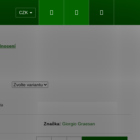
Hledat
Přihlášení
Nákupní
akty
CZK
košík
dnocení
tu
Následující
Značka:
Giorgio Graesan