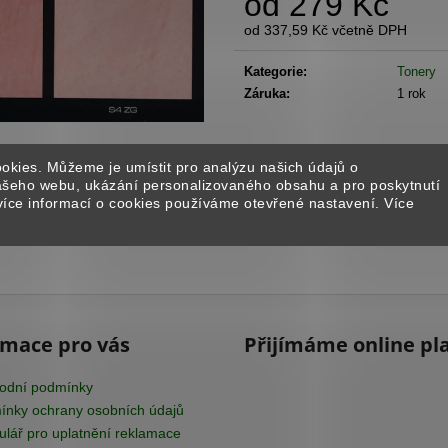
od
279 Kč
BENÁTSKÝ ŠTUK - BÉŽOVÝ ODSTÍN
IMITACE ŠIKMÉ
od
337,59 Kč
včetně DPH
1 651 Kč
6 578 Kč
Měrná
cena:
Kategorie
:
Tonery
Záruka
:
1 rok
okies. Můžeme je umístit pro analýzu našich údajů o
našeho webu, ukázání personalizovaného obsahu a pro poskytnutí
více informací o cookies používáme otevřené nastavení. Více
rmace pro vás
Přijímáme online pl
odní podmínky
nky ochrany osobních údajů
lář pro uplatnění reklamace