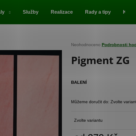
ály
Služby
Realizace
Rady a tipy
Kont
Co potřebujete najít?
Průměrné
Neohodnoceno
Podrobnosti ho
hodnocení
Pigment ZG
produktu
HLEDAT
je
0,0
z
5
Doporučujeme
BALENÍ
hvězdiček.
Můžeme doručit do:
Zvolte varian
Zvolte variantu