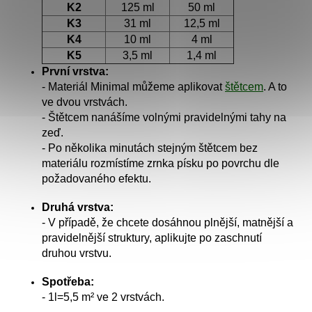
K2
125 ml
50 ml
K3
31 ml
12,5 ml
K4
10 ml
4 ml
K5
3,5 ml
1,4 ml
První vrstva:
- Materiál Minimal můžeme aplikovat
štětcem
. A to
ve dvou vrstvách.
- Štětcem nanášíme volnými pravidelnými tahy na
zeď.
- Po několika minutách stejným štětcem bez
materiálu rozmístíme zrnka písku po povrchu dle
požadovaného efektu.
Druhá vrstva:
- V případě, že chcete dosáhnou plnější, matnější a
pravidelnější struktury, aplikujte po zaschnutí
druhou vrstvu.
Spotřeba:
- 1l=5,5 m
²
ve 2 vrstvách.