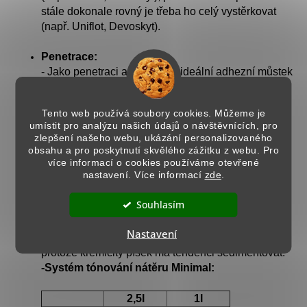
stále dokonale rovný je třeba ho celý vystěrkovat
(např. Uniflot, Devoskyt).
Penetrace:
- Jako penetraci a současně ideální adhezní můstek
doporučujeme pro všechny dekorativní nátěry
penetraci
Primus Sabbia.
Tento web používá soubory cookies. Můžeme je
umístit pro analýzu našich údajů o návštěvnících, pro
Tónování:
zlepšení našeho webu, ukázání personalizovaného
- Minimal se tónuje do 200 odstínů univerzálními
obsahu a pro poskytnutí skvělého zážitku z webu. Pro
barevnými tonery, které se používají pro všechny
více informací o cookies používáme otevřené
nastavení. Více informací
zde
.
materiály Gioirgio Graesan.
- Vybraný odstín, viz. strana 23-25 v katalogu
Souhlasím
Minimal, vám můžeme dle vašeho požadavku
nabarvit nebo vám dodáme vybraný toner zvlášť.
Nastavení
- Nezapomeňte materiál vždy důkladně promíchat,
protože křemičitý písek má tendenci sedimentovat.
-Systém tónování nátěru Minimal:
2,5l
1l