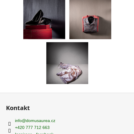
Z
á
Kontakt
p
a
info
@
domusaurea.cz
t
+420 777 712 663