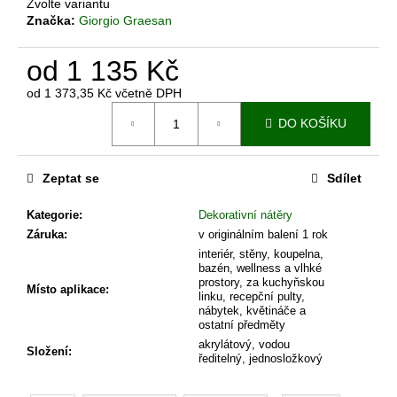
Zvolte variantu
Značka:
Giorgio Graesan
od
1 135 Kč
od
1 373,35 Kč
včetně DPH
Měrná
DO KOŠÍKU
cena:
Zeptat se
Sdílet
Kategorie
:
Dekorativní nátěry
Záruka
:
v originálním balení 1 rok
interiér, stěny, koupelna,
bazén, wellness a vlhké
prostory, za kuchyňskou
Místo aplikace
:
linku, recepční pulty,
nábytek, květináče a
ostatní předměty
akrylátový, vodou
Složení
:
ředitelný, jednosložkový