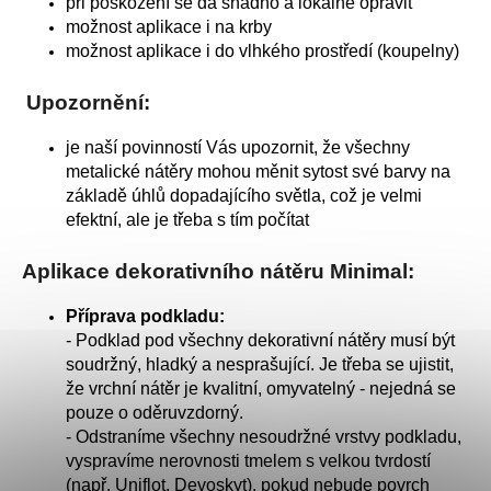
při poškození se dá snadno a lokálně opravit
možnost aplikace i na krby
možnost aplikace i do vlhkého prostředí (koupelny)
Upozornění:
je naší povinností Vás upozornit, že všechny
metalické nátěry mohou měnit sytost své barvy na
základě úhlů dopadajícího světla, což je velmi
efektní, ale je třeba s tím počítat
Aplikace dekorativního nátěru Minimal:
Příprava podkladu:
- Podklad pod všechny dekorativní nátěry musí být
soudržný, hladký a nesprašující. Je třeba se ujistit,
že vrchní nátěr je kvalitní, omyvatelný - nejedná se
pouze o oděruvzdorný.
- Odstraníme všechny nesoudržné vrstvy podkladu,
vyspravíme nerovnosti tmelem s velkou tvrdostí
(např. Uniflot, Devoskyt), pokud nebude povrch