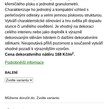
č
křemičitého písku o jednotné granulometrii.
u
Charakterizuje ho jednotný a kompaktní vzhled s
j
perleťovými odlesky a velmi jemnou pískovou strukturou.
e
Vytváří charakteristické stínování a hru světla při dopadu
m
e
slunce či umělého osvětlení. Je vhodný na dekoraci
celého interieru nebo jako doplněk k výrazně
dekorovaným stěnám Istintem či dalšími dekorativními
PŘÍRODNÍ
stěrkami. Neupoutává příliš pozornost a současně vytváří
CIHLOVÁ
vhodné pozadí k výraznějším vzorům.
ZEĎ
2
-
Cena dekorativního nátěru 168 Kč/m
.
MURO
Podrobnější informace
1
911
BALENÍ
Kč
Můžeme doručit do:
Zvolte variantu