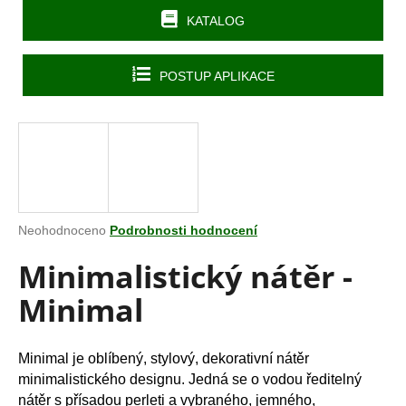
a
KATALOG
j
í
POSTUP APLIKACE
t
?
HLEDAT
Průměrné
Neohodnoceno
Podrobnosti hodnocení
hodnocení
Minimalistický nátěr -
produktu
je
D
Minimal
0,0
o
z
p
5
o
hvězdiček.
Minimal je oblíbený, stylový, dekorativní nátěr
r
minimalistického designu. Jedná se o vodou ředitelný
u
nátěr s přísadou perleti a vybraného, jemného,