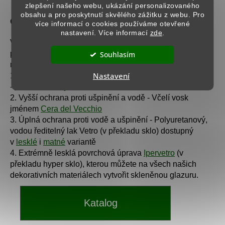
zlepšení našeho webu, ukázání personalizovaného
obsahu a pro poskytnutí skvělého zážitku z webu. Pro
Ochrana povrchu:
více informací o cookies používáme otevřené
nastavení. Více informací
zde
.
V závislosti na požadované omyvatelnosti a odolnosti
povrchu můžete alternativně zvolit jeden z následujících
Souhlasím
materiálů:
Nastavení
1. Ochrana proti ušpinění a částečně proti vodě
-
Marseillské mýdlo
2. Vyšší ochrana proti ušpinění a vodě - Včelí vosk
jménem
Cera del Vecchio
3. Úplná ochrana proti vodě a ušpinění - Polyuretanový,
vodou ředitelný lak Vetro (v překladu sklo) dostupný
v
lesklé
i
matné
variantě
4. Extrémně lesklá povrchová úprava
Ipervetro
(v
překladu hyper sklo), kterou můžete na všech našich
dekorativních materiálech vytvořit skleněnou glazuru.
Katalog