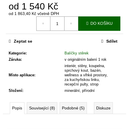
č
od
1 540 Kč
u
j
od
1 863,40 Kč
včetně DPH
e
Měrná
DO KOŠÍKU
cena:
m
e
Zeptat se
Sdílet
ESTETIK
Kategorie
:
Balíčky stěrek
PROFI
-
Záruka
:
v originálním balení 1 rok
PROFESIONÁLNÍ
interiér, stěny, koupelna,
OLEJOVÝ
sprchový kout, bazén,
NÁTĚR
Místo aplikace
:
wellness a vlhké prostory,
NA
za kuchyňskou linku,
DŘEVO
recepční pulty, strop
Složení
:
minerální, přírodní
439,67
Kč
Popis
Související (8)
Podobné (5)
Diskuze