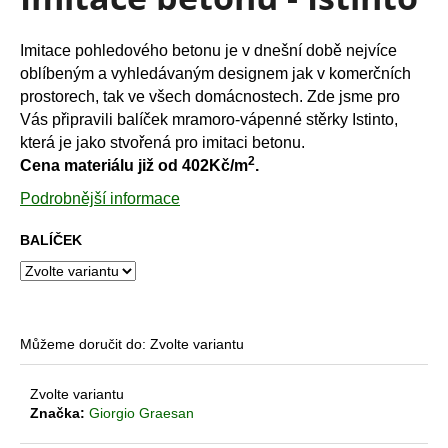
je
a
0,0
z
j
Imitace pohledového betonu je v dnešní době nejvíce
5
í
oblíbeným a vyhledávaným designem jak v komerčních
hvězdiček.
t
prostorech, tak ve všech domácnostech. Zde jsme pro
Vás připravili balíček mramoro-vápenné stěrky Istinto,
?
která je jako stvořená pro imitaci betonu.
2
Cena materiálu již od 402Kč/m
.
Podrobnější informace
HLEDAT
BALÍČEK
D
o
Můžeme doručit do:
Zvolte variantu
p
o
Zvolte variantu
r
Značka:
Giorgio Graesan
u