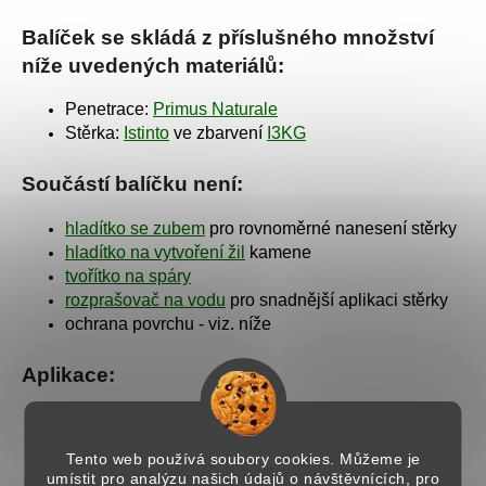
Balíček se skládá z příslušného množství
níže uvedených materiálů:
Penetrace:
Primus Naturale
Stěrka:
Istinto
ve zbarvení
I3KG
Součástí balíčku není:
hladítko se zubem
pro rovnoměrné nanesení stěrky
hladítko na vytvoření žil
kamene
tvořítko na spáry
rozprašovač na vodu
pro snadnější aplikaci stěrky
ochrana povrchu - viz. níže
Aplikace:
postup celé aplikace naleznete
zde
aplikační video, které vás provede krok po kroku
Tento web používá soubory cookies. Můžeme je
naleznete v záložce videa
umístit pro analýzu našich údajů o návštěvnících, pro