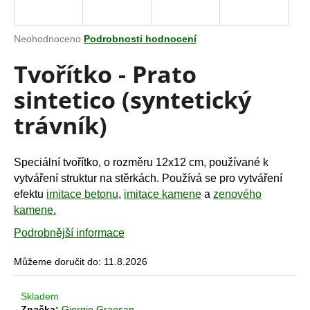
a
j
Průměrné
Neohodnoceno
Podrobnosti hodnocení
í
hodnocení
Tvořítko - Prato
produktu
t
je
?
sintetico (syntetický
0,0
z
trávník)
5
hvězdiček.
HLEDAT
Speciální tvořítko, o rozměru 12x12 cm, používané k
vytváření struktur na stěrkách. Používá se pro vytváření
efektu
imitace betonu
,
imitace kamene
a
zenového
kamene.
D
o
Podrobnější informace
p
Můžeme doručit do:
11.8.2026
o
r
u
Skladem
Značka:
Giorgio Graesan