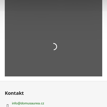
Z
á
Kontakt
p
a
info
@
domusaurea.cz