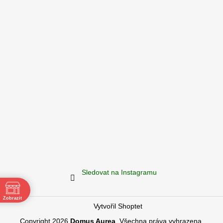
Sledovat na Instagramu
Zobrazit
Vytvořil Shoptet
ě
Copyright 2026
Domus Aurea
. Všechna práva vyhrazena.