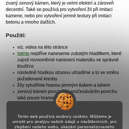
zvaný zenový kámen, který je velmi efektní a zároveň
decentní. Také se používá pro vytvoření žil při imitaci
kamene, nebo pro vytvoření jemné textury při imitaci
betonu a mnoho dalších.
Použití:
viz. videa na této stránce
Istinto
nejdříve naneseme zubatým hladítkem, které
zajistí rovnoměrné nanesení materiálu ve správné
tloušťce
následně hladkou stranou uhladíme a to ve směru
požadované kresby
žíly vytváříme hranou jemným tlakem a tahem
zenový kámen provádíme pročesáváním povrchu
také pouze hranou
pokud se vám nástroj naplní materiálem, oklepejte
ho o okraj kýble - udržujte ho stále čistý
Tento web používá soubory cookies. Můžeme je
umístit pro analýzu našich údajů o návštěvnících, pro
zlepšení našeho webu, ukázání personalizovaného