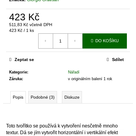
č
u
j
423 Kč
e
511,83 Kč včetně DPH
m
Měrná
423 Kč / 1 ks
e
cena:
DO KOŠÍKU
BENÁTSKÝ
ŠTUK
Zeptat se
Sdílet
-
MRAMOROVÝ
Kategorie
:
Nářadí
ODSTÍN
Záruka
:
v originálním balení 1 rok
1
089
Kč
Popis
Podobné (3)
Diskuze
Toto tvořítko se používá k vytvoření nesčetně mnoho
textur. Dá se jím vytvořit horizontální i vertikální efekt