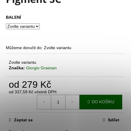
je
a
0,0
z
j
BALENÍ
5
í
hvězdiček.
t
?
Můžeme doručit do:
Zvolte variantu
Zvolte variantu
Značka:
Giorgio Graesan
HLEDAT
od
279 Kč
D
od
337,59 Kč
včetně DPH
Měrná
o
DO KOŠÍKU
cena:
p
o
r
Zeptat se
Sdílet
u