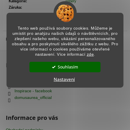
č
Kategorie
:
Tonery
u
Záruka
:
1 rok
j
e
m
Popis
Podobné (8)
Diskuze
Tento web používá soubory cookies. Můžeme je
e
umístit pro analýzu našich údajů o návštěvnících, pro
zlepšení našeho webu, ukázání personalizovaného
Popis produktu není dostupný
obsahu a pro poskytnutí skvělého zážitku z webu. Pro
více informací o cookies používáme otevřené
IMITACE
Z
nastavení. Více informací
zde
.
TMAVÉHO
á
ŠIKMÉHO
Kontakt
KAMENE
p
Souhlasím
-
a
ISTINTO
info
@
domusaurea.cz
Nastavení
t
2
+420 777 712 663
876
í
Inspirace - facebook
Kč
domusaurea_official
Informace pro vás
Obchodní podmínky