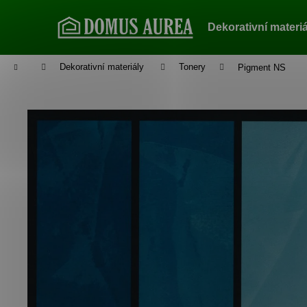
K
Přejít
na
o
Dekorativní materi
obsah
Zpět
Zpět
š
do
do
í
Domů
Dekorativní materiály
Tonery
Pigment NS
k
obchodu
obchodu