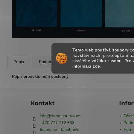
ESTETIK PROFI - PROFESIONÁLNÍ
OLEJOVÝ NÁTĚR NA DŘEVO
439,67 Kč
Tento web používá soubory co
návštěvnících, pro zlepšení 
skvělého zážitku z webu. Pro 
Popis
Podobné (8)
Diskuze
informací
zde
.
Popis produktu není dostupný
Z
á
Kontakt
Info
p
a
info
@
domusaurea.cz
Obch
t
+420 777 712 663
Podmí
í
Inspirace - facebook
Formu