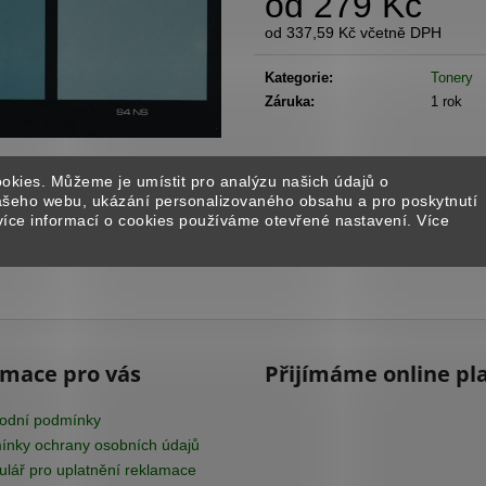
od
279 Kč
STARTER BALÍČEK - ISTINTO
BENÁTSKÝ ŠTU
od
337,59 Kč
včetně DPH
1 896 Kč
1 651 Kč
Měrná
cena:
Kategorie
:
Tonery
Záruka
:
1 rok
okies. Můžeme je umístit pro analýzu našich údajů o
našeho webu, ukázání personalizovaného obsahu a pro poskytnutí
více informací o cookies používáme otevřené nastavení. Více
rmace pro vás
Přijímáme online pl
odní podmínky
nky ochrany osobních údajů
lář pro uplatnění reklamace