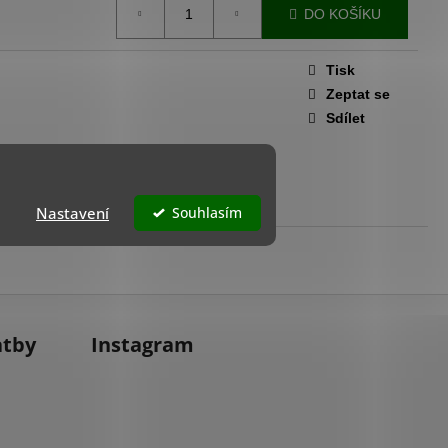
K - BÉŽOVÝ ODSTÍN
DO KOŠÍKU
Tisk
Zeptat se
Sdílet
Nastavení
Souhlasím
atby
Instagram