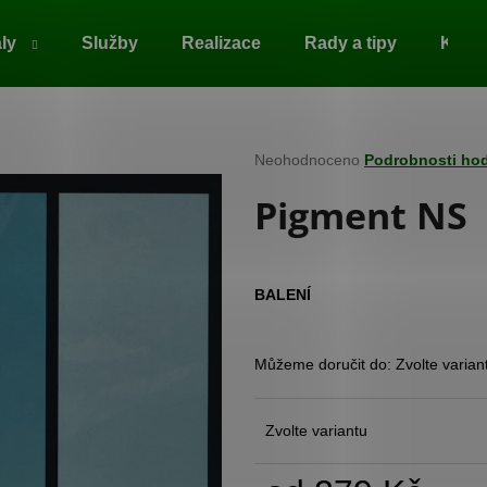
ály
Služby
Realizace
Rady a tipy
Kont
Co potřebujete najít?
Průměrné
Neohodnoceno
Podrobnosti ho
hodnocení
Pigment NS
produktu
HLEDAT
je
0,0
z
5
Doporučujeme
BALENÍ
hvězdiček.
Můžeme doručit do:
Zvolte varian
Zvolte variantu