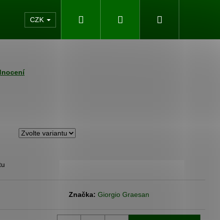
Hledat
Přihlášení
Nákupní
akty
CZK
košík
dnocení
tu
Následující
Značka:
Giorgio Graesan