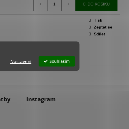
K - BÉŽOVÝ ODSTÍN
DO KOŠÍKU
Tisk
Zeptat se
Sdílet
Nastavení
Souhlasím
atby
Instagram