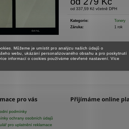
od
279 Kč
STARTER BALÍČEK - ISTINTO
BENÁTSKÝ ŠTU
od
337,59 Kč
včetně DPH
1 896 Kč
1 651 Kč
Měrná
cena:
Kategorie
:
Tonery
Záruka
:
1 rok
okies. Můžeme je umístit pro analýzu našich údajů o
našeho webu, ukázání personalizovaného obsahu a pro poskytnutí
více informací o cookies používáme otevřené nastavení. Více
rmace pro vás
Přijímáme online pl
odní podmínky
nky ochrany osobních údajů
lář pro uplatnění reklamace