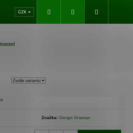
Hledat
Přihlášení
Nákupní
akty
CZK
košík
dnocení
tu
Následující
Značka:
Giorgio Graesan