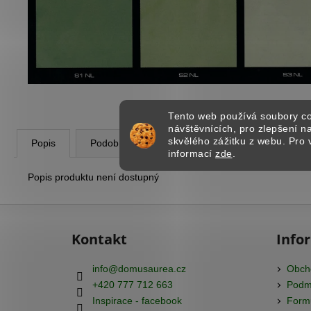
ESTETIK PROFI - PROFESIONÁLNÍ
OLEJOVÝ NÁTĚR NA DŘEVO
439,67 Kč
Tento web používá soubory co
návštěvnících, pro zlepšení 
skvělého zážitku z webu. Pro 
Popis
Podobné (8)
Diskuze
informací
zde
.
Popis produktu není dostupný
Z
á
Kontakt
Info
p
a
info
@
domusaurea.cz
Obch
t
+420 777 712 663
Podmí
í
Inspirace - facebook
Formu