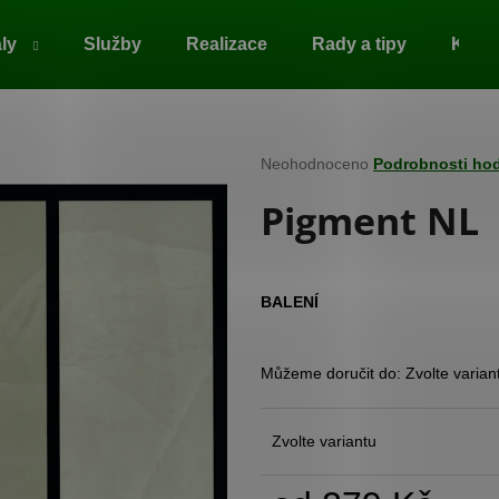
ály
Služby
Realizace
Rady a tipy
Kont
Co potřebujete najít?
Průměrné
Neohodnoceno
Podrobnosti ho
hodnocení
Pigment NL
produktu
HLEDAT
je
0,0
z
5
Doporučujeme
BALENÍ
hvězdiček.
Můžeme doručit do:
Zvolte varian
Zvolte variantu