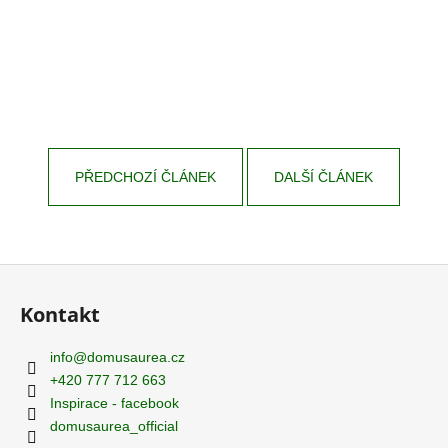
PŘEDCHOZÍ ČLÁNEK
DALŠÍ ČLÁNEK
Z
á
Kontakt
p
a
info
@
domusaurea.cz
t
+420 777 712 663
í
Inspirace - facebook
domusaurea_official