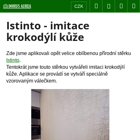
K
Přejít
Hledat
Nákup
M
Přihlášení
CZK
na
o
obsah
Zpět
Zpět
košík
š
Istinto - imitace
í
C
krokodýlí kůže
k
o
p
Zde jsme aplikovali opět velice oblíbenou přírodní stěrku
o
Istinto
.
t
Tentokrát jsme touto stěrkou vytvářeli imitaci krokodýlí
ř
kůže. Aplikace se provádí se vytváří speciálně
e
vzorovaným válečkem.
b
u
j
e
t
e
n