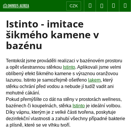
K
Přejít
Hledat
Nákup
M
Přihlášení
CZK
na
o
obsah
Zpět
Zpět
košík
š
Istinto - imitace
í
C
šikmého kamene v
k
o
bazénu
p
o
t
Tentokrát jsme prováděli realizaci v bazénovém prostoru
a opět všestrannou stěrkou
Istinto
. Aplikovali jsme velmi
ř
oblíbený efekt šikmého kamene s výraznou oranžovou
e
lazurou. Istinto je samozřejmě ošetřeno
lakem
, který
b
stěrku ochrání před vodou a nebude jí tudíž vadit ani
u
mohutné cákání.
j
Pokud přemýšlíte co dát na stěny v prostorách wellness,
bazénech či koupelnách, stěrka
Istinto
je ideální volbou.
e
Díky vápnu, kterým je z velké části tvořena, poskytuje
t
dezinfekční vlastnosti a zahubí všechny případné bakterie
e
a plísně, které se ve vlhku tvoří.
n