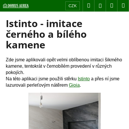
K
Přejít
Hledat
Nákup
M
Přihlášení
CZK
na
o
obsah
Zpět
Zpět
košík
š
Istinto - imitace
í
C
černého a bílého
k
o
kamene
p
o
t
Zde jsme aplikovali opět velmi oblíbenou imitaci šikmého
kamene, tentokrát v černobílém provedení v různých
ř
pokojích.
e
Na této aplikaci jsme použili stěrku
Istinto
a přes ní jsme
b
lazurovali perleťovým nátěrem
Gioia
.
u
j
e
t
e
n