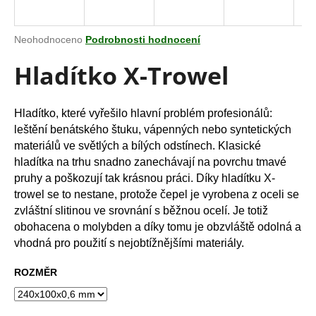
a
j
Průměrné
Neohodnoceno
Podrobnosti hodnocení
í
hodnocení
Hladítko X-Trowel
produktu
t
je
?
0,0
z
Hladítko, které vyřešilo hlavní problém profesionálů:
5
leštění benátského štuku, vápenných nebo syntetických
hvězdiček.
materiálů ve světlých a bílých odstínech. Klasické
hladítka na trhu snadno zanechávají na povrchu tmavé
HLEDAT
pruhy a poškozují tak krásnou práci. Díky hladítku X-
trowel se to nestane, protože čepel je vyrobena z oceli se
zvláštní slitinou ve srovnání s běžnou ocelí. Je totiž
D
obohacena o molybden a díky tomu je obzvláště odolná a
o
vhodná pro použití s ​​nejobtížnějšími materiály.
p
o
ROZMĚR
r
u