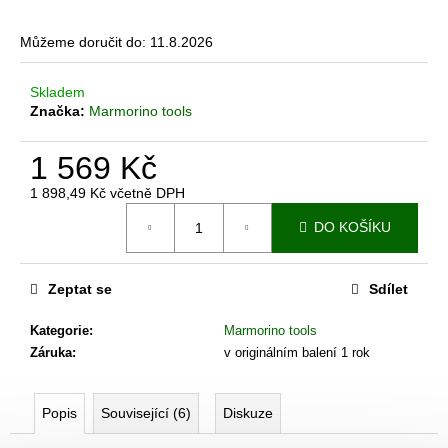
č
u
j
Můžeme doručit do:
11.8.2026
e
m
Skladem
e
Značka:
Marmorino tools
1 569 Kč
BENÁTSKÝ
ŠTUK
1 898,49 Kč včetně DPH
-
Měrná
BÉŽOVÝ
DO KOŠÍKU
cena:
ODSTÍN
1
651
Zeptat se
Sdílet
Kč
Kategorie
:
Marmorino tools
Záruka
:
v originálním balení 1 rok
Popis
Související (6)
Diskuze