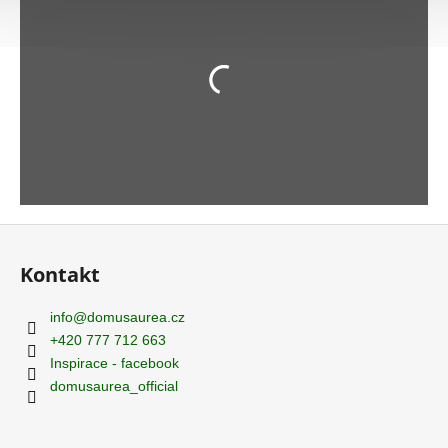
Z
á
Kontakt
p
a
info
@
domusaurea.cz
t
+420 777 712 663
í
Inspirace - facebook
domusaurea_official