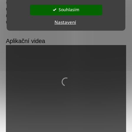
šmouh. Xtrowel má nezaměnitelný design, pohodlný
úchop a stylovou černou vidlici. Je velmi lehké díky
Souhlasím
rukojeti ze vzorovaného topolového dřeva, která zmírňuje
Nastavení
únavu paží.