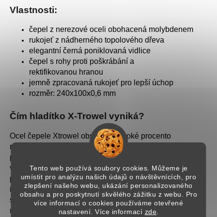
Vlastnosti:
čepel z nerezové oceli obohacená molybdenem
rukojeť z nádherného topolového dřeva
elegantní černá poniklovaná vidlice
čepel s rohy proti poškrábání a
rektifikovanou
hranou
jemně zpracovaná rukojeť pro lepší úchop
rozměr: 240x100x0,6 mm
Čím hladítko X-Trowel vyniká?
Ocel čepele Xtrowel obsahuje vysoké procento
molybdenu, který pomáhá snižovat účinky
přehřívání. Speciální slitina této oceli ve skutečnosti
vystavuje materiály velmi nízkému tření, čímž se zabrání
Tento web používá soubory cookies. Můžeme je
umístit pro analýzu našich údajů o návštěvnících, pro
popálení a nechtěným tmavým šmouhám. Hladítko je
zlepšení našeho webu, ukázání personalizovaného
ideální pro benátský štuk, omítky na bázi bílého vápna,
obsahu a pro poskytnutí skvělého zážitku z webu. Pro
světlé syntetické omítky, pryskyřici apod. Při leštění
více informací o cookies používáme otevřené
můžete využít svou plnou sílu bez obav z černých
nastavení. Více informací
zde
.