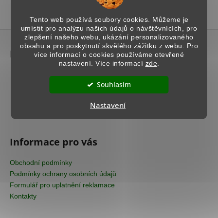
č
u
1
položek celkem
O
Tento web používá soubory cookies. Můžeme je
j
v
umístit pro analýzu našich údajů o návštěvnících, pro
e
Z
l
zlepšení našeho webu, ukázání personalizovaného
m
á
á
obsahu a pro poskytnutí skvělého zážitku z webu. Pro
Kontakt
e
d
více informací o cookies používáme otevřené
p
nastavení. Více informací
zde
.
a
a
info
@
domusaurea.cz
c
t
IMITACE
Souhlasím
+420 777 712 663
í
POHLEDOVÉHO
í
Inspirace - facebook
p
BETONU
Nastavení
domusaurea_official
-
r
MURO
v
1
k
366
Informace pro vás
y
Kč
v
ý
Obchodní podmínky
p
Podmínky ochrany osobních údajů
i
Formulář pro uplatnění reklamace
s
Kontakty
u