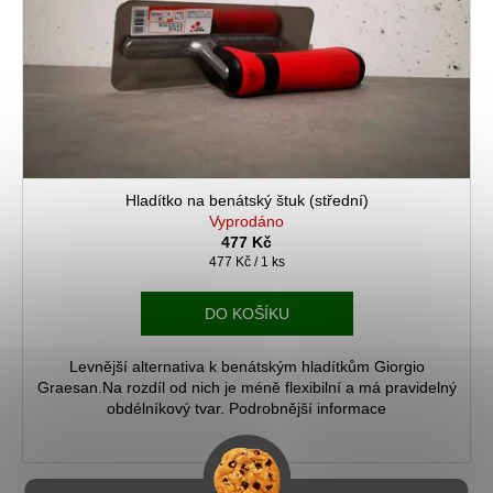
d
r
a
u
o
j
k
d
í
t
u
t
ů
k
?
t
ů
Hladítko na benátský štuk (střední)
Vyprodáno
477 Kč
HLEDAT
Měrná
477 Kč / 1 ks
cena:
DO KOŠÍKU
D
Levnější alternativa k benátským hladítkům Giorgio
o
Graesan.Na rozdíl od nich je méně flexibilní a má pravidelný
p
obdélníkový tvar. Podrobnější informace
o
r
u