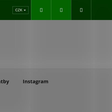
Hledat
Přihlášení
Nákupní
akty
CZK
košík
atby
Instagram
Následující