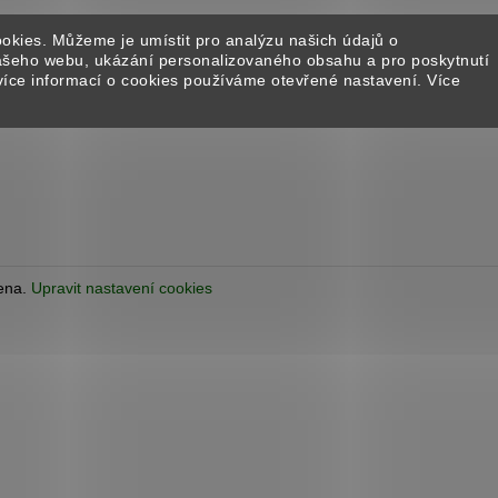
STARTER BALÍČEK - ISTINTO
BENÁTSKÝ ŠTU
1 896 Kč
1 651 Kč
okies. Můžeme je umístit pro analýzu našich údajů o
našeho webu, ukázání personalizovaného obsahu a pro poskytnutí
více informací o cookies používáme otevřené nastavení. Více
zena.
Upravit nastavení cookies