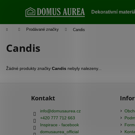
K
Přejít
na
o
Dekorativní materi
obsah
Zpět
Zpět
š
do
do
í
Domů
Prodávané značky
Candis
k
obchodu
obchodu
Candis
Žádné produkty značky
Candis
nebyly nalezeny...
Z
á
Kontakt
Info
p
a
info
@
domusaurea.cz
Obch
t
+420 777 712 663
Podmí
í
Inspirace - facebook
Formu
domusaurea_official
Konta