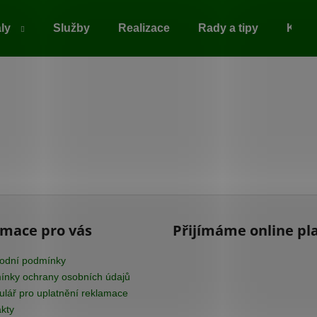
ály
Služby
Realizace
Rady a tipy
Kont
Co potřebujete najít?
HLEDAT
Doporučujeme
rmace pro vás
Přijímáme online pl
odní podmínky
nky ochrany osobních údajů
lář pro uplatnění reklamace
kty