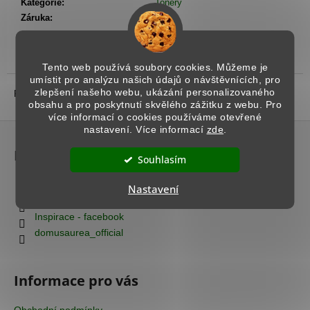
č
Kategorie
:
Tonery
u
Záruka
:
1 rok
j
e
m
Popis
Podobné (8)
Diskuze
Tento web používá soubory cookies. Můžeme je
e
umístit pro analýzu našich údajů o návštěvnících, pro
zlepšení našeho webu, ukázání personalizovaného
Popis produktu není dostupný
obsahu a pro poskytnutí skvělého zážitku z webu. Pro
více informací o cookies používáme otevřené
BENÁTSKÝ
Z
nastavení. Více informací
zde
.
ŠTUK
á
-
Kontakt
MRAMOROVÝ
p
Souhlasím
ODSTÍN
a
1
info
@
domusaurea.cz
Nastavení
t
089
+420 777 712 663
Kč
í
Inspirace - facebook
domusaurea_official
Informace pro vás
Obchodní podmínky