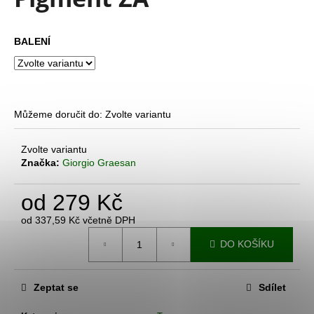
je
a
0,0
z
j
BALENÍ
5
í
hvězdiček.
t
?
Můžeme doručit do:
Zvolte variantu
Zvolte variantu
Značka:
Giorgio Graesan
HLEDAT
od
279 Kč
D
od
337,59 Kč
včetně DPH
Měrná
o
DO KOŠÍKU
cena:
p
o
r
Zeptat se
Sdílet
u