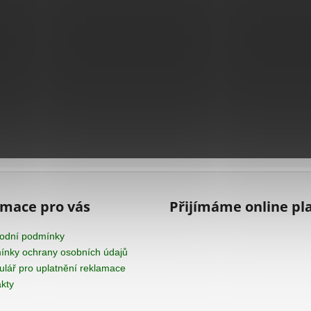
rmace pro vás
Přijímáme online pl
odní podmínky
nky ochrany osobních údajů
lář pro uplatnění reklamace
kty