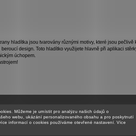
strany hladítka jsou tvarovány různými motivy, které jsou pečliv
 beroucí design. Toto hladítko využijete hlavně při aplikaci stěr
omickým úchopem.
ástrojem!
okies. Můžeme je umístit pro analýzu našich údajů o
našeho webu, ukázání personalizovaného obsahu a pro poskytnutí
více informací o cookies používáme otevřené nastavení. Více