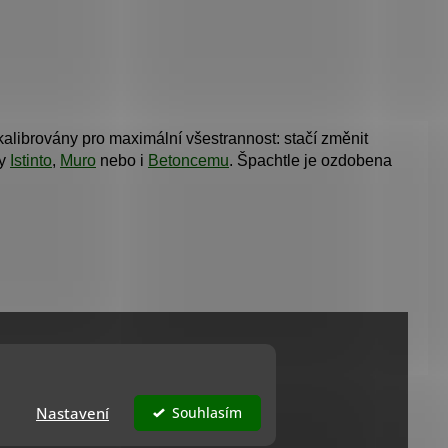
ě kalibrovány pro maximální všestrannost: stačí změnit
ky
Istinto
,
Muro
nebo i
Betoncemu
.
Špachtle je ozdobena
Nastavení
Souhlasím