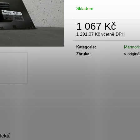
BENÁTSKÝ ŠTUK - BÉŽOVÝ ODSTÍN
IMITACE ŠIKMÉ
Skladem
1 651 Kč
6 578 Kč
1 067 Kč
1 291,07 Kč včetně DPH
Měrná
cena:
Kategorie
:
Marmorin
Záruka
:
v originá
fektů