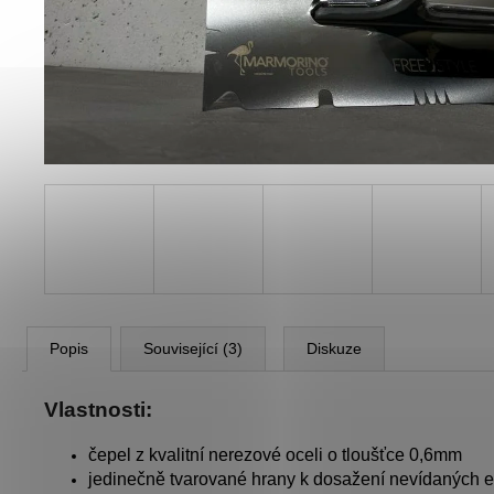
STARTER BALÍČEK - ISTINTO
1 896 Kč
Popis
Související (3)
Diskuze
Vlastnosti:
čepel z kvalitní nerezové oceli o tloušťce 0,6mm
jedinečně tvarované hrany k dosažení nevídaných e