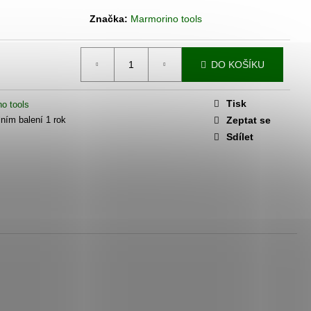
HO KAMENE - ISTINTO
Značka:
Marmorino tools
DO KOŠÍKU
Tisk
o tools
lním balení 1 rok
Zeptat se
Sdílet