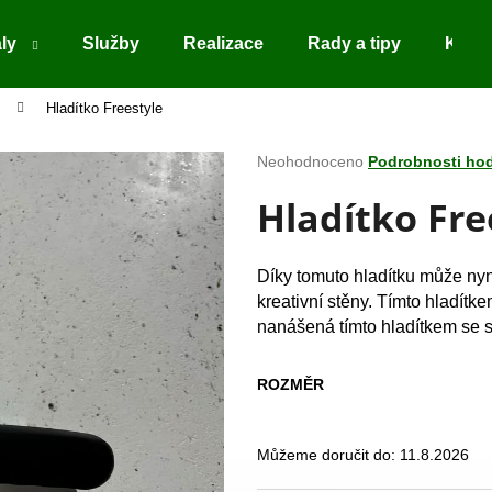
ály
Služby
Realizace
Rady a tipy
Kont
Hladítko Freestyle
Co potřebujete najít?
Průměrné
Neohodnoceno
Podrobnosti ho
hodnocení
Hladítko Fre
produktu
HLEDAT
je
0,0
z
Díky tomuto hladítku může nyní
5
Doporučujeme
kreativní stěny. Tímto hladítke
hvězdiček.
nanášená tímto hladítkem se 
ROZMĚR
Můžeme doručit do:
11.8.2026