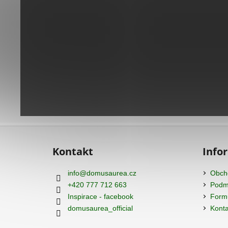
Z
á
Kontakt
Info
p
a
info
@
domusaurea.cz
Obch
t
+420 777 712 663
Podmí
í
Inspirace - facebook
Formu
domusaurea_official
Konta