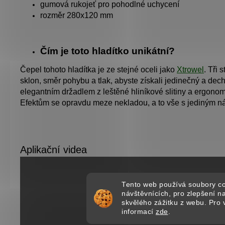
gumová rukojeť pro pohodlné uchycení
rozměr 280x120 mm
Čím je toto hladítko unikátní?
Čepel tohoto hladítka je ze stejné oceli jako
Xtrowel
. Tři 
sklon, směr pohybu a tlak, abyste získali jedinečný a dech
elegantním držadlem z leštěné hliníkové slitiny a ergon
E
fektům se opravdu meze nekladou, a to vše s jediným n
Tento web používá soubory co
návštěvnících, pro zlepšení 
skvělého zážitku z webu. Pro 
informací
zde
.