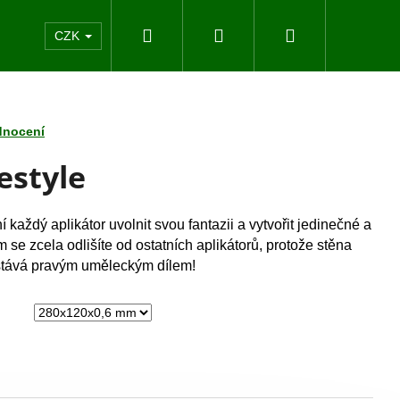
Hledat
Přihlášení
Nákupní
akty
CZK
košík
dnocení
estyle
 každý aplikátor uvolnit svou fantazii a vytvořit jedinečné a
m se zcela odlišíte od ostatních aplikátorů, protože stěna
stává pravým uměleckým dílem!
Následující