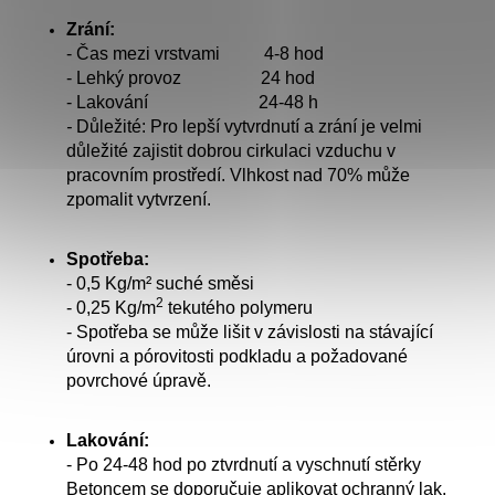
Zrání:
- Čas mezi vrstvami 4-8 hod
- Lehký provoz 24 hod
- Lakování 24-48 h
-
Důležité:
Pro lepší vytvrdnutí a zrání je velmi
důležité zajistit dobrou cirkulaci vzduchu v
pracovním prostředí. Vlhkost nad 70% může
zpomalit vytvrzení.
Spotřeba:
- 0,5
Kg/m² suché směsi
2
- 0,25 Kg/m
tekutého polymeru
- Spotřeba se může lišit v závislosti na stávající
úrovni a pórovitosti podkladu a požadované
povrchové úpravě.
Lakování:
-
Po 24-48 hod po ztvrdnutí a vyschnutí stěrky
Betoncem se doporučuje aplikovat ochranný lak.