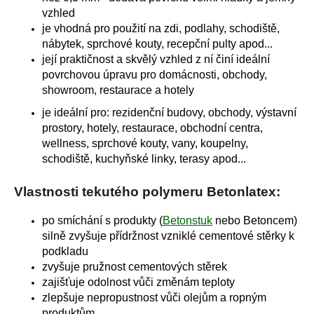
vzhled
je vhodná pro použití na zdi, podlahy, schodiště,
nábytek, sprchové kouty, recepční pulty apod...
její praktičnost a skvělý vzhled z ní činí ideální
povrchovou úpravu pro domácnosti, obchody,
showroom, restaurace a hotely
je ideální pro: rezidenční budovy, obchody, výstavní
prostory, hotely, restaurace, obchodní centra,
wellness, sprchové kouty, vany, koupelny,
schodiště, kuchyňské linky, terasy apod...
Vlastnosti tekutého polymeru Betonlatex:
po smíchání s produkty (
Betonstuk
nebo Betoncem)
silně zvyšuje přídržnost vzniklé cementové stěrky k
podkladu
zvyšuje pružnost cementových stěrek
zajišťuje odolnost vůči změnám teploty
zlepšuje nepropustnost vůči olejům a ropným
produktům