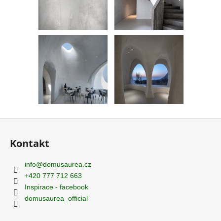
Z
á
Kontakt
p
a
info
@
domusaurea.cz
t
+420 777 712 663
í
Inspirace - facebook
domusaurea_official