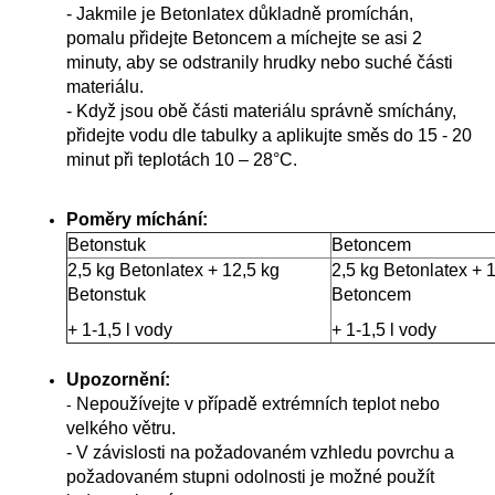
- Jakmile je Betonlatex důkladně promíchán,
pomalu přidejte Betoncem a míchejte se asi 2
minuty, aby se odstranily hrudky nebo suché části
materiálu.
- Když jsou obě části materiálu správně smíchány,
přidejte vodu dle tabulky a aplikujte směs do 15 - 20
minut při teplotách 10 – 28°C.
Poměry míchání:
Betonstuk
Betoncem
2,5 kg Betonlatex + 12,5 kg
2,5 kg Betonlatex + 
Betonstuk
Betoncem
+ 1-1,5 l vody
+ 1-1,5 l vody
Upozornění:
Nepoužívejte v případě extrémních teplot nebo
-
velkého větru.
-
V závislosti na požadovaném vzhledu povrchu a
požadovaném stupni odolnosti je možné použít