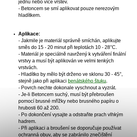
jednu nebo více vrstev.
- Betoncem se smí aplikovat pouze nerezovým
hladítkem.
Aplikace:
-
Jakmile je materiál správně smíchán, aplikujte
směs do 15 - 20 minut při teplotách 10 - 28°C.
-
Materiál je speciálně navržený k vytváření finální
vrstvy a musí být aplikován ve velmi tenkých
vrstvách.
- Hladítko by mělo být drženo ve sklonu 30 - 45°,
stejně jako při aplikaci
benátského štuku
.
- Povrch nechte dokonale vyschnout a vyzrát.
- Je-li Betoncem suchý, musí být přebroušen
pomocí brusné mřížky nebo brusného papíru o
hrubosti 60 až 200.
- Po dokončení vysajte a odstraňte prach vlhkým
hadrem.
- Při aplikaci a broušení se doporučuje používat
ochranná obuv, aby se zabránilo znečištění