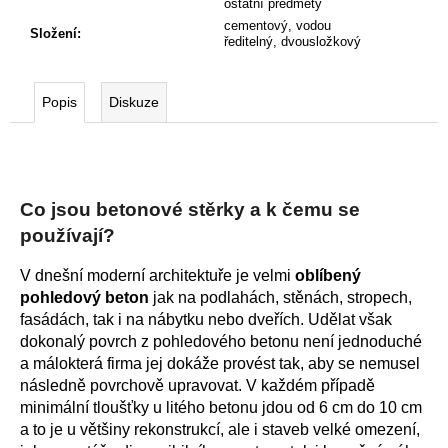
ostatní předměty
cementový, vodou
Složení
:
ředitelný, dvousložkový
Popis
Diskuze
Co jsou betonové stěrky a k čemu se
používají?
V dnešní moderní architektuře je velmi
oblíbený
pohledový beton
jak na podlahách, stěnách, stropech,
fasádách, tak i na nábytku nebo dveřích. Udělat však
dokonalý povrch z pohledového betonu není jednoduché
a málokterá firma jej dokáže provést tak, aby se nemusel
následně povrchově upravovat. V každém případě
minimální tloušťky u litého betonu jdou od 6 cm do 10 cm
a to je u většiny rekonstrukcí, ale i staveb velké omezení,