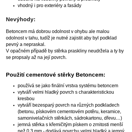
vhodný i pro exteriéry a fasády
Nevýhody:
Betoncem má dobrou odolnost v ohybu ale malou
odolnost v tahu, tudíž je nutné zajistit aby byl podklad
pevný a nepraskal.
V opačném případě by stěrka praskliny neudržela a ty by
se propsaly až na její povrch.
Použití cementové stěrky Betoncem:
používá se jako finální vrstva systému betoncem
vytváří velmi hladký povrch s charakteristickou
kresbou
vytváří bezesparý povrch na různých podkladech
(betonu, pískovém cementovém potěru, keramice,
samonivelačních stěrkách, sádrokartonu, dřevu…)
jemná stěrka s křemičitým pískem o zrnitosti menší
než 0,3 mm - dodává povrchu velmi hladký a jemný