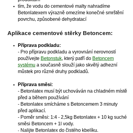
tím, že vodu do cementové malty nahradíme
Betonlatexem výrazně omezíme konečné smrštění
povrchu, způsobené dehydratací
Aplikace cementové stěrky Betoncem:
Příprava podkladu:
-
Pro přípravu podkladu a vyrovnání nerovností
používejte
Betonstuk
, který patří do
Betoncem
systému
a současně slouží jako skvělý adhezní
můstek pro různé druhy podkladů.
Příprava směsi:
- Betonlatex
musí být uchováván na chladném místě
před a během používání
- Betonlatex smícháme s Betoncemem 3 minuty
před aplikací.
- Poměr směsi: 1:4 - 2,5kg Betonlatex + 10 kg suché
směsi Betoncem + 1l vody.
Nalijte Betonlatex do čistého kbelíku.
-