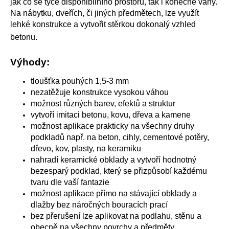
jak co se týče disponibilního prostoru, tak i konečné váhy.
Na nábytku, dveřích, či jiných předmětech, lze využít
lehké konstrukce a vytvořit stěrkou dokonalý vzhled
betonu.
Výhody:
tloušťka pouhých 1,5-3 mm
nezatěžuje konstrukce vysokou váhou
možnost různých barev, efektů a struktur
vytvoří imitaci betonu, kovu, dřeva a kamene
možnost aplikace prakticky na všechny druhy
podkladů např. na beton, cihly, cementové potěry,
dřevo, kov, plasty, na keramiku
nahradí keramické obklady a vytvoří hodnotný
bezesparý podklad, který se přizpůsobí každému
tvaru dle vaší fantazie
možnost aplikace přímo na stávající obklady a
dlažby bez náročných bouracích prací
bez přerušení lze aplikovat na podlahu, stěnu a
obecně na všechny povrchy a předměty