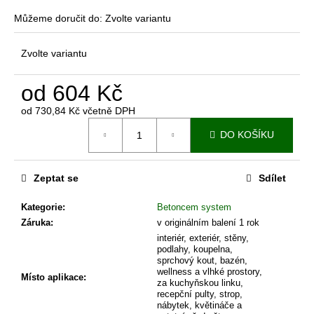
č
u
Můžeme doručit do:
Zvolte variantu
j
e
Zvolte variantu
m
e
od
604 Kč
od
730,84 Kč
včetně DPH
IMITACE
Měrná
TMAVÉHO
DO KOŠÍKU
cena:
ŠIKMÉHO
KAMENE
-
Zeptat se
Sdílet
ISTINTO
2
Kategorie
:
Betoncem system
876
Kč
Záruka
:
v originálním balení 1 rok
interiér, exteriér, stěny,
podlahy, koupelna,
sprchový kout, bazén,
wellness a vlhké prostory,
Místo aplikace
:
za kuchyňskou linku,
recepční pulty, strop,
nábytek, květináče a