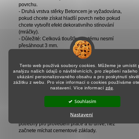
povrchu.
- Druhá vrstva stěrky Betoncem je vyžadována,
pokud chcete získat hladší povrch nebo pokud
chcete vytvořit efekt dekorativního stínování
(mráčky).
-
Důležité:
Celková tloušťka systému nesmí
přesáhnout 3 mm.
Tónování:
Tento web používá soubory cookies. Můžeme je umístit 
- Betoncem je možno tónovat speciálními pigmenty,
analýzu našich údajů o návštěvnících, pro zlepšení našeho
které se přidávají během fáze míchání do
ukázání personalizovaného obsahu a pro poskytnutí skvě
Betonlatexu.
zážitku z webu. Pro více informací o cookies používáme ot
nastavení. Více informací
zde
.
- V tomto případě, zvláště u velkých ploch, je třeba
věnovat velkou pozornost zajištění konzistence
Souhlasím
barvy a zvoleného ředícího poměru.
- Důležité: Abyste získali stejnoměrnou barvu na
Nastavení
podlaze, doporučujeme předem probarvit polymer
potřebný pro provedení práce a to dříve, než
začnete míchat cementové základy.