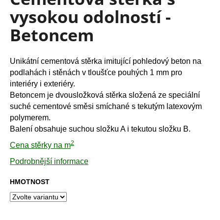
je
a
vysokou odolností -
0,0
z
j
Betoncem
5
í
hvězdiček.
t
?
Unikátní cementová stěrka imitující pohledový beton na
podlahách i stěnách v tloušťce pouhých 1 mm pro
interiéry i exteriéry.
Betoncem je dvousložková stěrka složená ze speciální
suché cementové směsi smíchané s tekutým latexovým
HLEDAT
polymerem.
Balení obsahuje suchou složku A i tekutou složku B.
2
Cena stěrky na m
D
Podrobnější informace
o
p
HMOTNOST
o
r
u